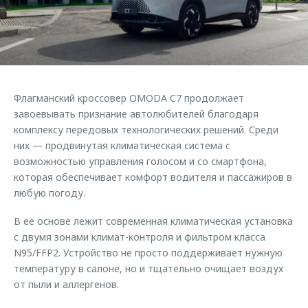
Страхование
Клиентская поддержка
Обратная связь
Кредитный калькулятор
O&J Автоклуб
Аксессуары
Клуб владельцев OMODA
Одежда и сувениры
Приложение O&J
Флагманский кроссовер OMODA C7 продолжает
Оригинальные аксессуары
завоевывать признание автолюбителей благодаря
Аксессуары
Запчасти
комплексу передовых технологических решений. Среди
Одежда и сувениры
них — продвинутая климатическая система с
Трейд-ин
Оригинальные аксессуары
возможностью управления голосом и со смартфона,
которая обеспечивает комфорт водителя и пассажиров в
Калькулятор трейд-ин
Запчасти
любую погоду.
В ее основе лежит современная климатическая установка
с двумя зонами климат-контроля и фильтром класса
N95/FFP2. Устройство не просто поддерживает нужную
температуру в салоне, но и тщательно очищает воздух
от пыли и аллергенов.