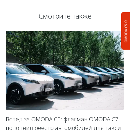
Смотрите также
OMODA C5
Вслед за OMODA C5: флагман OMODA C7
С
пополнил реестр автомобилей для такси
п