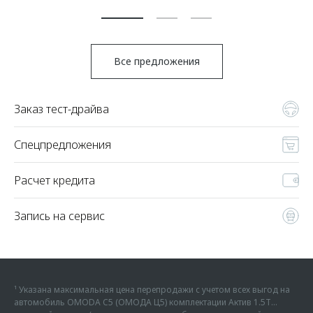
По
Все предложения
Заказ тест-драйва
Спецпредложения
Расчет кредита
Запись на сервис
¹ Указана максимальная цена перепродажи с учетом всех выгод на
автомобиль OMODA C5 (ОМОДА Ц5) комплектации Актив 1.5Т