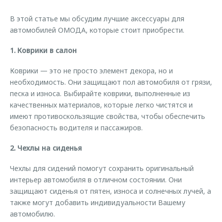
Страхование
Клиентская поддержка
Обратная связь
В этой статье мы обсудим лучшие аксессуары для
Кредитный калькулятор
O&J Автоклуб
автомобилей ОМОДА, которые стоит приобрести.
Аксессуары
Клуб владельцев OMODA
1. Коврики в салон
Одежда и сувениры
Приложение O&J
Коврики — это не просто элемент декора, но и
Оригинальные аксессуары
необходимость. Они защищают пол автомобиля от грязи,
Аксессуары
Запчасти
песка и износа. Выбирайте коврики, выполненные из
Одежда и сувениры
качественных материалов, которые легко чистятся и
Трейд-ин
Оригинальные аксессуары
имеют противоскользящие свойства, чтобы обеспечить
безопасность водителя и пассажиров.
Калькулятор трейд-ин
Запчасти
2. Чехлы на сиденья
Чехлы для сидений помогут сохранить оригинальный
интерьер автомобиля в отличном состоянии. Они
защищают сиденья от пятен, износа и солнечных лучей, а
также могут добавить индивидуальности Вашему
автомобилю.