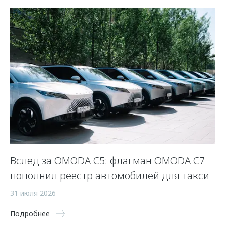
Вслед за OMODA C5: флагман OMODA C7
С
пополнил реестр автомобилей для такси
п
а
31 июля 2026
5 
Подробнее