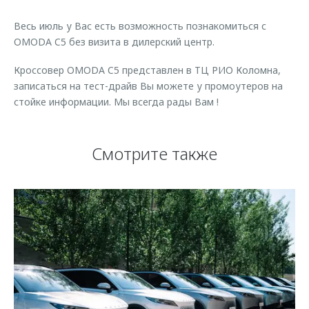
Страхование
Клиентская поддержка
Обратная связь
Весь июль у Вас есть возможность познакомиться с
Кредитный калькулятор
O&J Автоклуб
OMODA C5 без визита в дилерский центр.
Аксессуары
Клуб владельцев OMODA
Кроссовер OMODA C5 представлен в ТЦ РИО Коломна,
Одежда и сувениры
Приложение O&J
записаться на тест-драйв Вы можете у промоутеров на
стойке информации. Мы всегда рады Вам !
Оригинальные аксессуары
Аксессуары
Запчасти
Одежда и сувениры
Смотрите также
Трейд-ин
Оригинальные аксессуары
Калькулятор трейд-ин
Запчасти