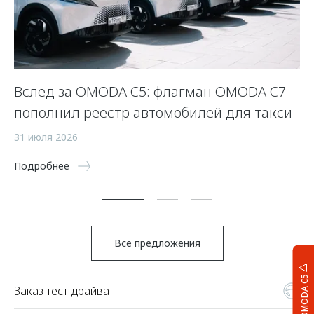
Вслед за OMODA C5: флагман OMODA C7
С
пополнил реестр автомобилей для такси
п
а
31 июля 2026
5 
Подробнее
По
Все предложения
OMODA C5
Заказ тест-драйва