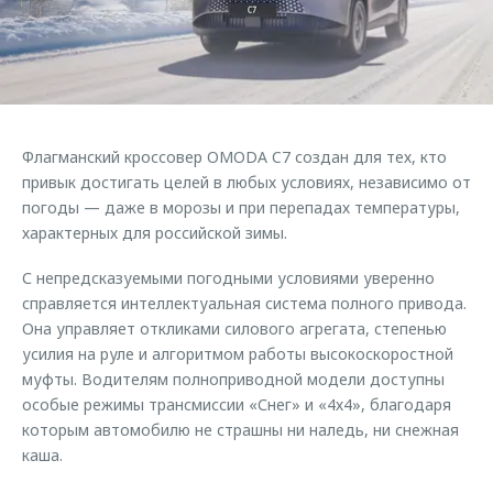
Страхование
Клиентская поддержка
Обратная связь
Кредитный калькулятор
O&J Автоклуб
Аксессуары
Клуб владельцев OMODA
Одежда и сувениры
Приложение O&J
Флагманский кроссовер OMODA C7 создан для тех, кто
Оригинальные аксессуары
привык достигать целей в любых условиях, независимо от
Аксессуары
Запчасти
погоды — даже в морозы и при перепадах температуры,
Одежда и сувениры
характерных для российской зимы.
Трейд-ин
Оригинальные аксессуары
С непредсказуемыми погодными условиями уверенно
Калькулятор трейд-ин
Запчасти
справляется интеллектуальная система полного привода.
Она управляет откликами силового агрегата, степенью
усилия на руле и алгоритмом работы высокоскоростной
муфты. Водителям полноприводной модели доступны
особые режимы трансмиссии «Снег» и «4х4», благодаря
которым автомобилю не страшны ни наледь, ни снежная
каша.