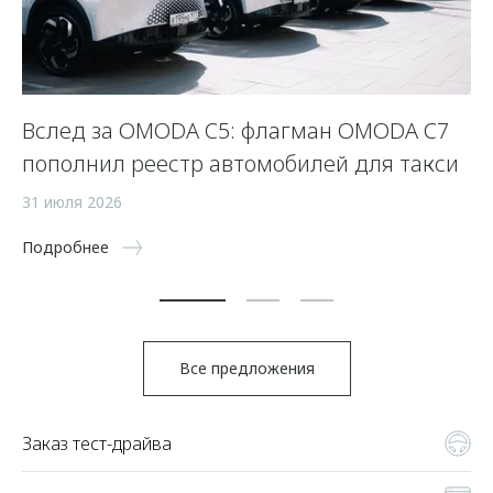
Вслед за OMODA C5: флагман OMODA C7
С
пополнил реестр автомобилей для такси
п
а
31 июля 2026
5 
Подробнее
По
Все предложения
Заказ тест-драйва