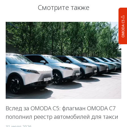
Смотрите также
OMODA C5
Вслед за OMODA C5: флагман OMODA C7
С
пополнил реестр автомобилей для такси
п
а
31 июля 2026