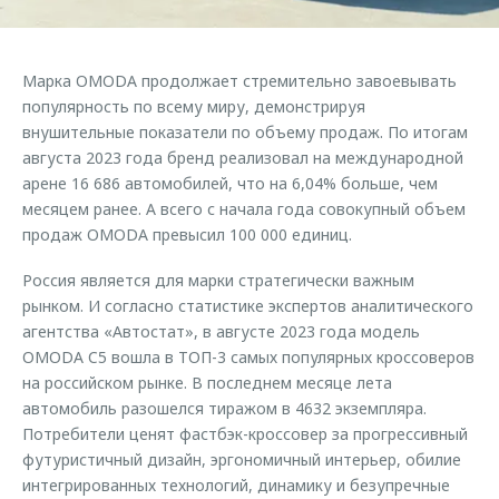
Страхование
Клиентская поддержка
Обратная связь
Кредитный калькулятор
O&J Автоклуб
Марка OMODA продолжает стремительно завоевывать
Аксессуары
Клуб владельцев OMODA
популярность по всему миру, демонстрируя
внушительные показатели по объему продаж. По итогам
Одежда и сувениры
Приложение O&J
августа 2023 года бренд реализовал на международной
Оригинальные аксессуары
арене 16 686 автомобилей, что на 6,04% больше, чем
Аксессуары
Запчасти
месяцем ранее. А всего с начала года совокупный объем
Одежда и сувениры
продаж OMODA превысил 100 000 единиц.
Трейд-ин
Оригинальные аксессуары
Россия является для марки стратегически важным
Калькулятор трейд-ин
Запчасти
рынком. И согласно статистике экспертов аналитического
агентства «Автостат», в августе 2023 года модель
OMODA C5 вошла в ТОП-3 самых популярных кроссоверов
на российском рынке. В последнем месяце лета
автомобиль разошелся тиражом в 4632 экземпляра.
Потребители ценят фастбэк-кроссовер за прогрессивный
футуристичный дизайн, эргономичный интерьер, обилие
интегрированных технологий, динамику и безупречные