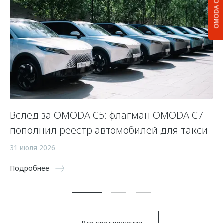
OMODA C5
Вслед за OMODA C5: флагман OMODA C7
С
пополнил реестр автомобилей для такси
п
а
31 июля 2026
5 
Подробнее
По
Все предложения