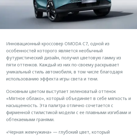
Страхование
Клиентская поддержка
Обратная связь
Кредитный калькулятор
O&J Автоклуб
Аксессуары
Клуб владельцев OMODA
Одежда и сувениры
Приложение O&J
Инновационный кроссовер OMODA C7, одной из
Оригинальные аксессуары
особенностей которого является необычный
Аксессуары
Запчасти
футуристический дизайн, получил цветовую гамму из
Одежда и сувениры
пяти оттенков. Каждый из них по-своему раскрывает
Трейд-ин
Оригинальные аксессуары
уникальный стиль автомобиля, в том числе благодаря
использованию эффекта игры света и тени.
Калькулятор трейд-ин
Запчасти
Основным цветом выступает зеленоватый оттенок
«Мятное облако», который объединяет в себе мягкость и
насыщенность. Эта палитра отлично сочетается с
фирменной стилистикой модели с ее плавными изгибами и
обтекаемыми гранями.
«Черная жемчужина» — глубокий цвет, который